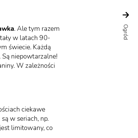
bawka
. Ale tym razem
Ogród
stały w latach 90-
ym świecie. Każdą
y. Są niepowtarzalne!
aniny. W zależności
lościach ciekawe
są w seriach, np.
est limitowany, co