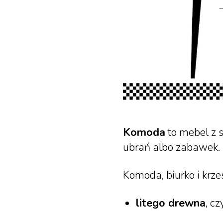
Komoda
to mebel z 
ubrań albo zabawek. 
Komoda, biurko i krze
litego drewna
, c