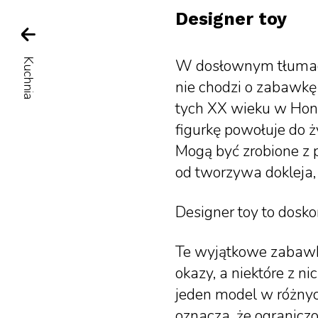
Designer toy
W dosłownym tłumacz
Kuchnia
nie chodzi o zabawkę 
tych XX wieku w Hong
figurkę powołuje do ż
Mogą być zrobione z p
od tworzywa dokleja, 
Designer toy to dosk
Te wyjątkowe zabaw
okazy, a niektóre z n
jeden model w różnych
oznacza, że ogranicz