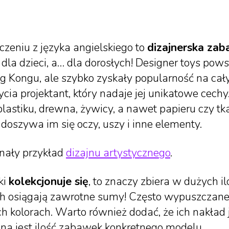
eniu z języka angielskiego to
dizajnerska za
dla dzieci, a… dla dorosłych! Designer toys pow
 Kongu, ale szybko zyskały popularność na cał
ycia projektant, który nadaje jej unikatowe cech
lastiku, drewna, żywicy, a nawet papieru czy tk
doszywa im się oczy, uszy i inne elementy.
onały przykład
dizajnu artystycznego
.
ki
kolekcjonuje się
, to znaczy zbiera w dużych i
ich osiągają zawrotne sumy! Często wypuszczane 
 kolorach. Warto również dodać, że ich nakład j
ona jest ilość zabawek konkretnego modelu.