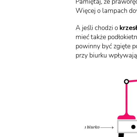
Pamiętaj, że praworęc
Więcej o lampach do
A jeśli chodzi o
krzes
mieć także podłokietni
powinny być zgięte p
przy biurku wpływają n