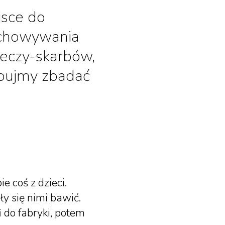
jsce do
zechowywania
rzeczy-skarbów,
óbujmy zbadać
 coś z dzieci.
ły się nimi bawić.
i do fabryki, potem