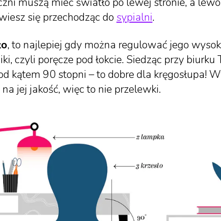
zni muszą mieć światło po lewej stronie, a lewo
wiesz się przechodząc do
sypialni
.
ło
, to najlepiej gdy można regulować jego wysok
ki, czyli poręcze pod łokcie. Siedząc przy biurku 
od kątem 90 stopni – to dobre dla kręgosłupa! W
a jej jakość, więc to nie przelewki.